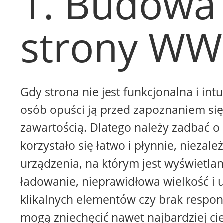
1. Budowa
strony W
Gdy strona nie jest funkcjonalna i intu
osób opuści ją przed zapoznaniem się 
zawartością. Dlatego należy zadbać o 
korzystało się łatwo i płynnie, niezale
urządzenia, na którym jest wyświetla
ładowanie, nieprawidłowa wielkość i 
klikalnych elementów czy brak respon
mogą zniechęcić nawet najbardziej ci