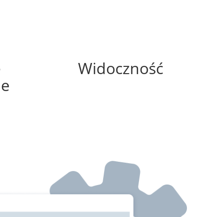
75%
e
Widoczność
ne