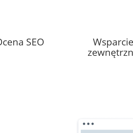
56%
60%
Ocena SEO
Wsparci
zewnętrz