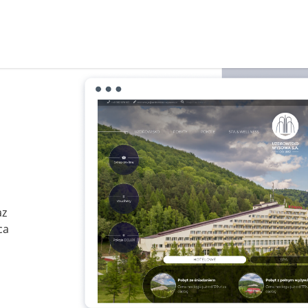
az
ca