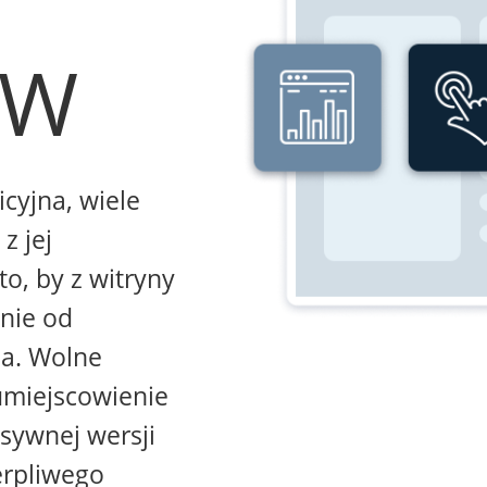
WW
icyjna, wiele
z jej
to, by z witryny
żnie od
na. Wolne
umiejscowienie
sywnej wersji
erpliwego