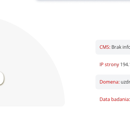
CMS:
Brak inf
%
IP strony
194.
Domena:
uzd
Data badania