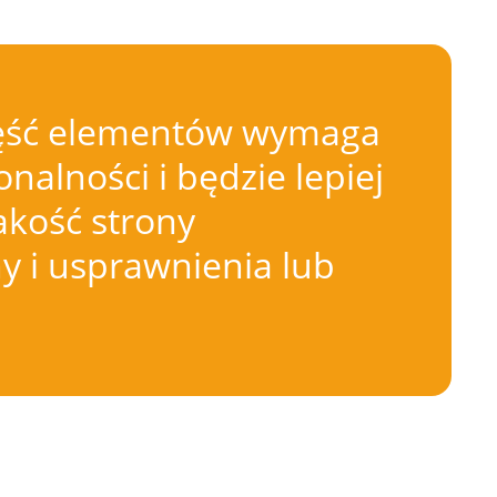
 Część elementów wymaga
nalności i będzie lepiej
akość strony
 i usprawnienia lub