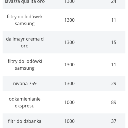
lavazza qualita oro
1300
24
filtry do lodówek
1300
11
samsung
dallmayr crema d
1300
15
oro
filtry do lodówki
1300
11
samsung
nivona 759
1300
29
odkamienianie
1000
89
ekspresu
filtr do dzbanka
1000
37