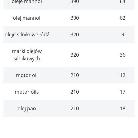
oleje mannol
390
64
olej mannol
390
62
oleje silnikowe łódź
320
9
marki olejów
320
36
silnikowych
motor oil
210
12
motor oils
210
17
olej pao
210
18