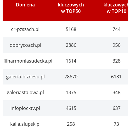
Domena
kluczowych
kluczowych
w TOP50
w TOP10
cr-pzszach.pl
5168
744
dobrycoach.pl
2886
956
filharmoniasudecka.pl
1614
328
galeria-biznesu.pl
28670
6181
galeriastalowa.pl
1375
348
infoplocktv.pl
4615
637
kalla.slupsk.pl
258
73