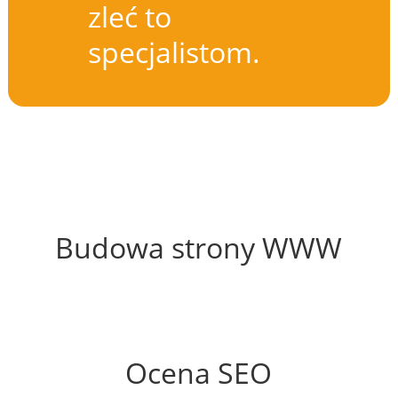
zleć to
specjalistom.
48%
Budowa strony WWW
66%
Ocena SEO