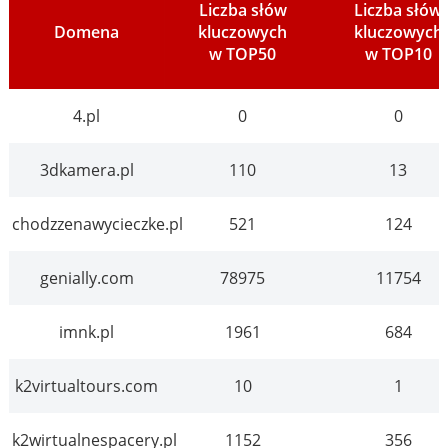
Liczba słów
Liczba słów
Domena
kluczowych
kluczowych
w TOP50
w TOP10
4.pl
0
0
3dkamera.pl
110
13
chodzzenawycieczke.pl
521
124
genially.com
78975
11754
imnk.pl
1961
684
k2virtualtours.com
10
1
k2wirtualnespacery.pl
1152
356