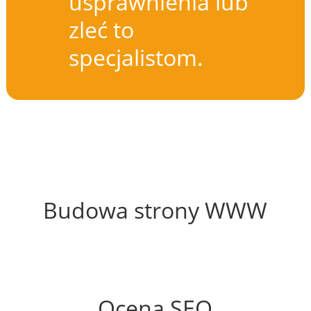
usprawnienia lub
zleć to
specjalistom.
56%
Budowa strony WWW
52%
Ocena SEO