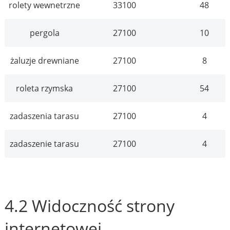
rolety wewnetrzne
33100
48
pergola
27100
10
żaluzje drewniane
27100
8
roleta rzymska
27100
54
zadaszenia tarasu
27100
4
zadaszenie tarasu
27100
4
4.2 Widoczność strony
internetowej