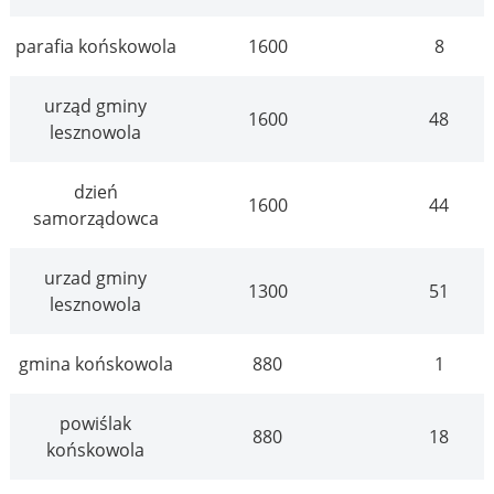
parafia końskowola
1600
8
urząd gminy
1600
48
lesznowola
dzień
1600
44
samorządowca
urzad gminy
1300
51
lesznowola
gmina końskowola
880
1
powiślak
880
18
końskowola