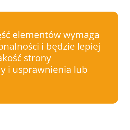
 Część elementów wymaga
nalności i będzie lepiej
akość strony
 i usprawnienia lub