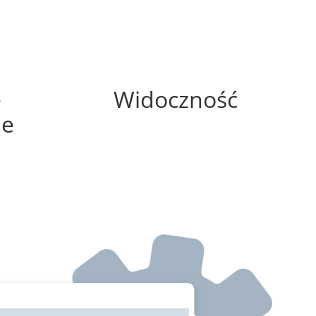
100%
e
Widoczność
ne