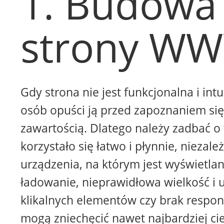
1. Budowa
strony W
Gdy strona nie jest funkcjonalna i intu
osób opuści ją przed zapoznaniem się 
zawartością. Dlatego należy zadbać o 
korzystało się łatwo i płynnie, niezale
urządzenia, na którym jest wyświetla
ładowanie, nieprawidłowa wielkość i 
klikalnych elementów czy brak respon
mogą zniechęcić nawet najbardziej ci