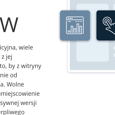
WW
icyjna, wiele
z jej
to, by z witryny
żnie od
na. Wolne
umiejscowienie
sywnej wersji
erpliwego