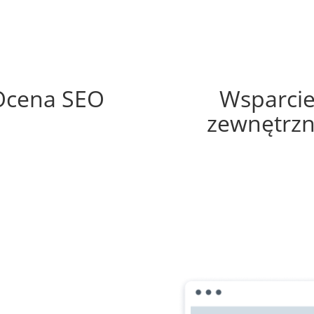
62%
45%
Ocena SEO
Wsparci
zewnętrz