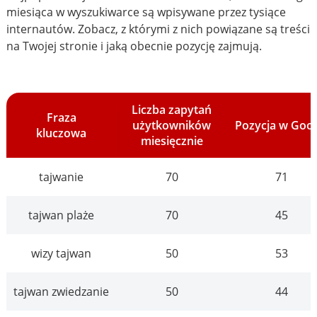
miesiąca w wyszukiwarce są wpisywane przez tysiące
internautów. Zobacz, z którymi z nich powiązane są treści
na Twojej stronie i jaką obecnie pozycję zajmują.
Liczba zapytań
Fraza
użytkowników
Pozycja w Goo
kluczowa
miesięcznie
tajwanie
70
71
tajwan plaże
70
45
wizy tajwan
50
53
tajwan zwiedzanie
50
44