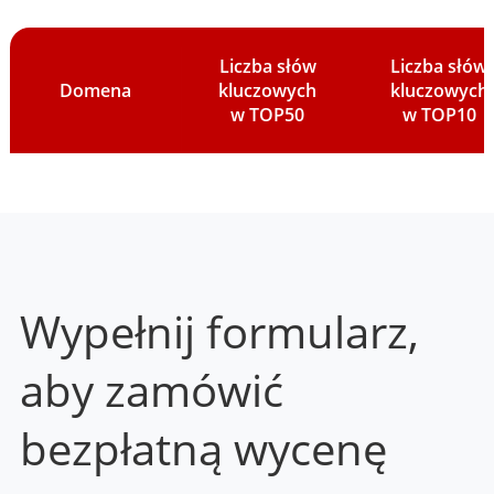
Liczba słów
Liczba słów
Domena
kluczowych
kluczowych
w TOP50
w TOP10
Wypełnij formularz,
aby zamówić
bezpłatną wycenę