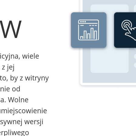
WW
icyjna, wiele
z jej
to, by z witryny
żnie od
na. Wolne
umiejscowienie
sywnej wersji
erpliwego