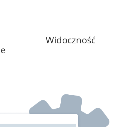
100%
e
Widoczność
ne