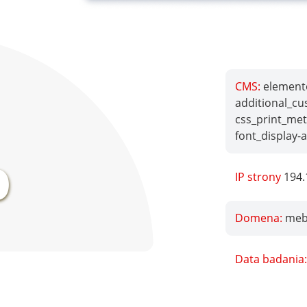
CMS:
elemento
additional_cu
css_print_met
%
font_display-
IP strony
194.
Domena:
mebl
Data badania