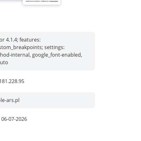
r 4.1.4; features:
stom_breakpoints; settings:
hod-internal, google_font-enabled,
auto
181.228.95
e-ars.pl
:
06-07-2026