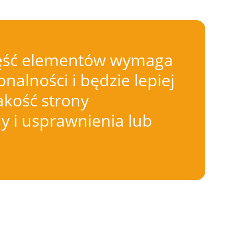
 Część elementów wymaga
nalności i będzie lepiej
akość strony
 i usprawnienia lub