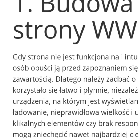
1. Budowa
strony W
Gdy strona nie jest funkcjonalna i intu
osób opuści ją przed zapoznaniem się 
zawartością. Dlatego należy zadbać o 
korzystało się łatwo i płynnie, niezale
urządzenia, na którym jest wyświetla
ładowanie, nieprawidłowa wielkość i 
klikalnych elementów czy brak respon
mogą zniechęcić nawet najbardziej ci