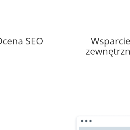
35%
60%
Ocena SEO
Wsparci
zewnętrz