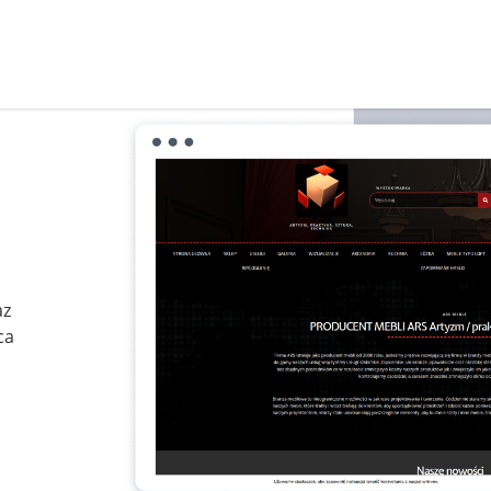
az
ca