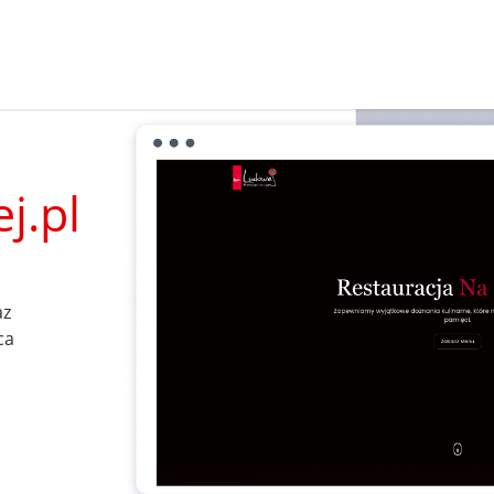
j.pl
az
ca