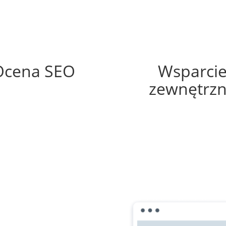
71%
30%
Ocena SEO
Wsparci
zewnętrz