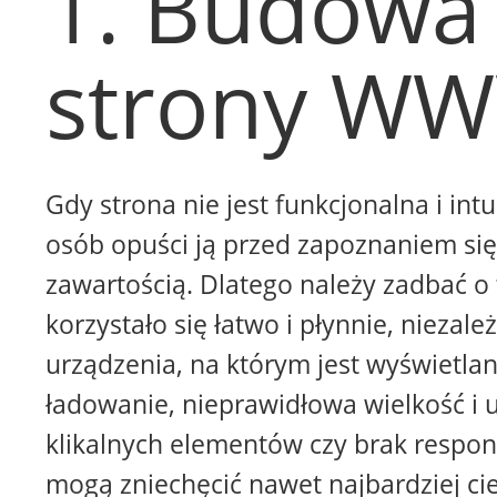
1. Budowa
strony W
Gdy strona nie jest funkcjonalna i intu
osób opuści ją przed zapoznaniem się 
zawartością. Dlatego należy zadbać o 
korzystało się łatwo i płynnie, niezale
urządzenia, na którym jest wyświetla
ładowanie, nieprawidłowa wielkość i 
klikalnych elementów czy brak respon
mogą zniechęcić nawet najbardziej ci