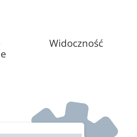
0%
e
Widoczność
ne