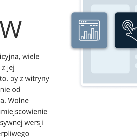
WW
icyjna, wiele
z jej
to, by z witryny
żnie od
na. Wolne
umiejscowienie
sywnej wersji
erpliwego