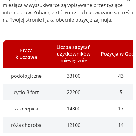
miesiąca w wyszukiwarce są wpisywane przez tysiące
internautów. Zobacz, z którymi z nich powiązane są treści
na Twojej stronie i jaką obecnie pozycję zajmują.
Liczba zapytań
Fraza
użytkowników
Pozycja w Goo
kluczowa
miesięcznie
podologiczne
33100
43
cyclo 3 fort
22200
5
zakrzepica
14800
17
róża choroba
12100
14