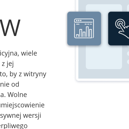
WW
icyjna, wiele
z jej
to, by z witryny
żnie od
na. Wolne
umiejscowienie
sywnej wersji
erpliwego