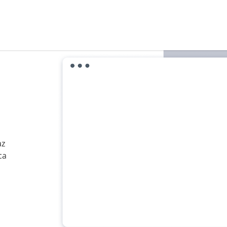
az
ca