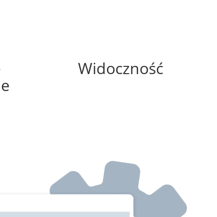
100%
e
Widoczność
ne