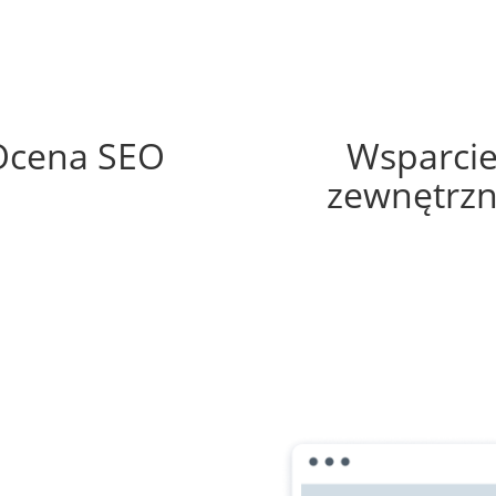
56%
55%
Ocena SEO
Wsparci
zewnętrz