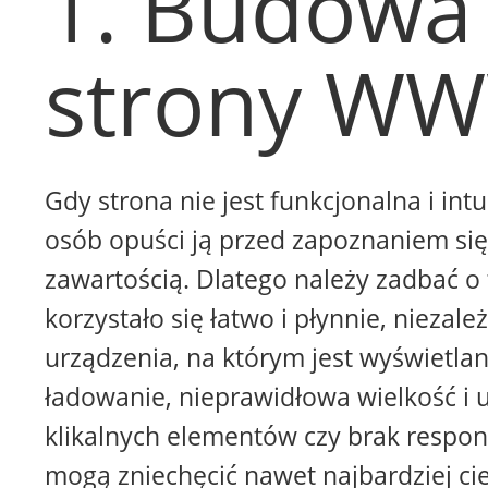
1. Budowa
strony W
Gdy strona nie jest funkcjonalna i intu
osób opuści ją przed zapoznaniem się 
zawartością. Dlatego należy zadbać o 
korzystało się łatwo i płynnie, niezale
urządzenia, na którym jest wyświetla
ładowanie, nieprawidłowa wielkość i 
klikalnych elementów czy brak respon
mogą zniechęcić nawet najbardziej ci