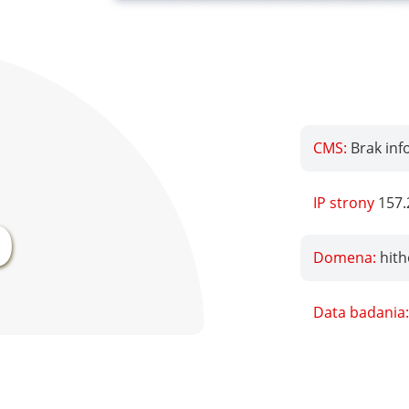
CMS:
Brak inf
%
IP strony
157.
Domena:
hith
Data badania