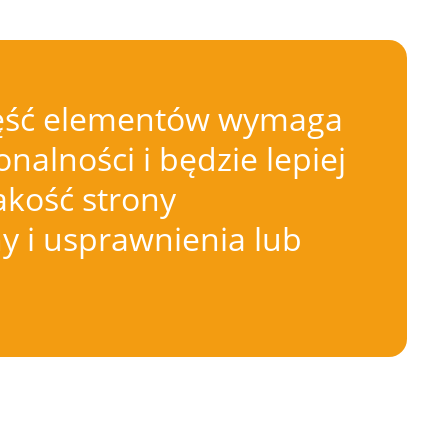
 Część elementów wymaga
nalności i będzie lepiej
akość strony
 i usprawnienia lub