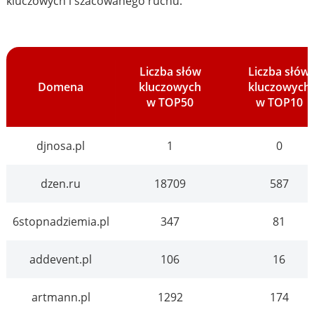
kluczowych i szacowanego ruchu.
Liczba słów
Liczba słów
Domena
kluczowych
kluczowych
w TOP50
w TOP10
djnosa.pl
1
0
dzen.ru
18709
587
6stopnadziemia.pl
347
81
addevent.pl
106
16
artmann.pl
1292
174