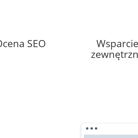
48%
30%
Ocena SEO
Wsparci
zewnętrz