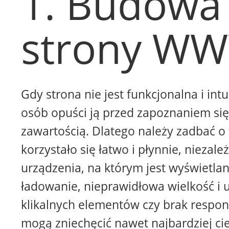
1. Budowa
strony W
Gdy strona nie jest funkcjonalna i intu
osób opuści ją przed zapoznaniem się 
zawartością. Dlatego należy zadbać o 
korzystało się łatwo i płynnie, niezale
urządzenia, na którym jest wyświetla
ładowanie, nieprawidłowa wielkość i 
klikalnych elementów czy brak respon
mogą zniechęcić nawet najbardziej ci