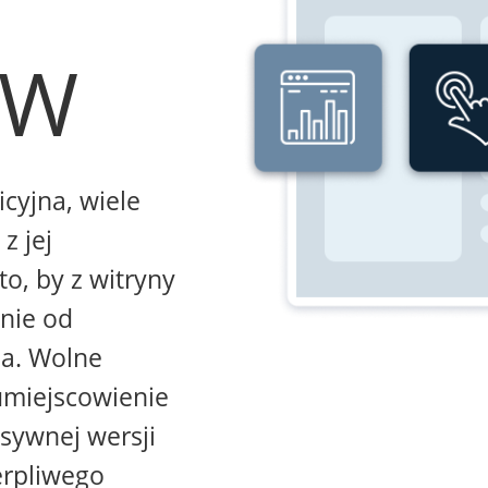
WW
icyjna, wiele
z jej
to, by z witryny
żnie od
na. Wolne
umiejscowienie
sywnej wersji
erpliwego