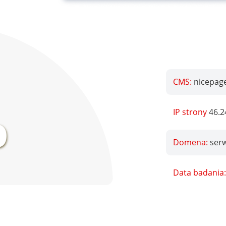
CMS:
nicepage
%
IP strony
46.2
Domena:
ser
Data badania