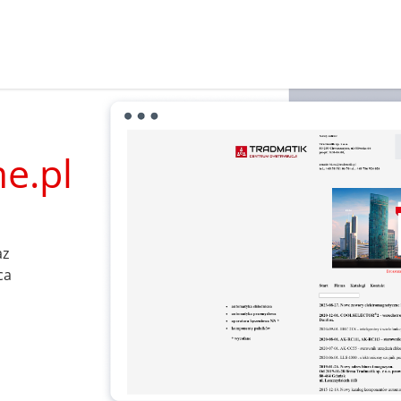
e.pl
az
ca