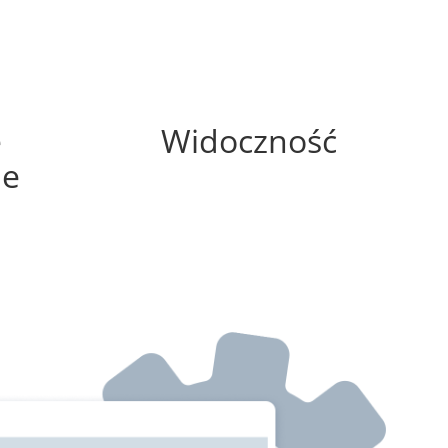
0%
e
Widoczność
ne