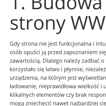
1. Budowa
strony W
Gdy strona nie jest funkcjonalna i intu
osób opuści ją przed zapoznaniem się 
zawartością. Dlatego należy zadbać o 
korzystało się łatwo i płynnie, niezale
urządzenia, na którym jest wyświetla
ładowanie, nieprawidłowa wielkość i 
klikalnych elementów czy brak respon
mogą zniechęcić nawet najbardziej ci