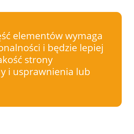
 Część elementów wymaga
nalności i będzie lepiej
akość strony
 i usprawnienia lub