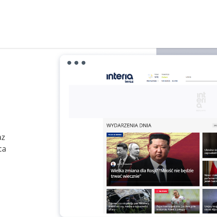
az
ca