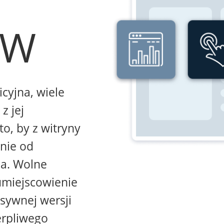
WW
icyjna, wiele
z jej
to, by z witryny
żnie od
na. Wolne
umiejscowienie
sywnej wersji
erpliwego