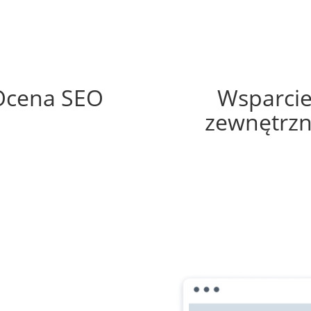
59%
65%
Ocena SEO
Wsparci
zewnętrz