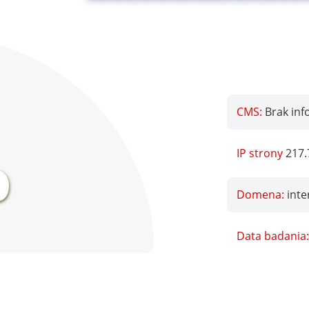
CMS:
Brak inf
%
IP strony
217.
Domena:
inte
Data badania