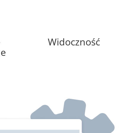
75%
e
Widoczność
ne