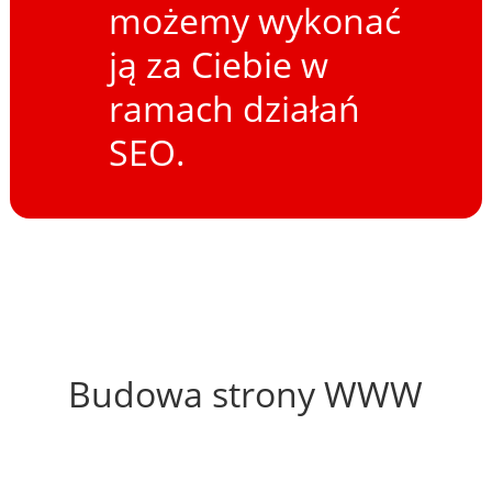
możemy wykonać
ją za Ciebie w
ramach działań
SEO.
53%
Budowa strony WWW