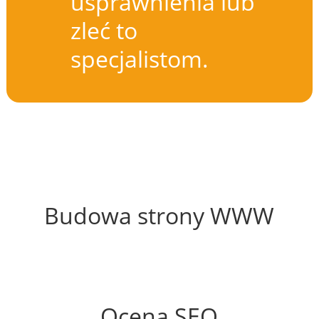
usprawnienia lub
zleć to
specjalistom.
58%
Budowa strony WWW
45%
Ocena SEO