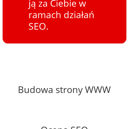
ją za Ciebie w
ramach działań
SEO.
52%
Budowa strony WWW
68%