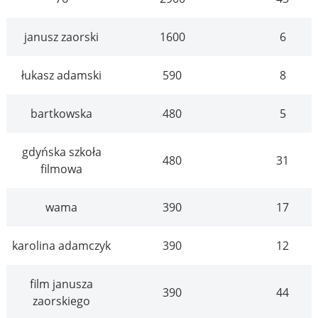
janusz zaorski
1600
6
łukasz adamski
590
8
bartkowska
480
5
gdyńska szkoła
480
31
filmowa
wama
390
17
karolina adamczyk
390
12
film janusza
390
44
zaorskiego