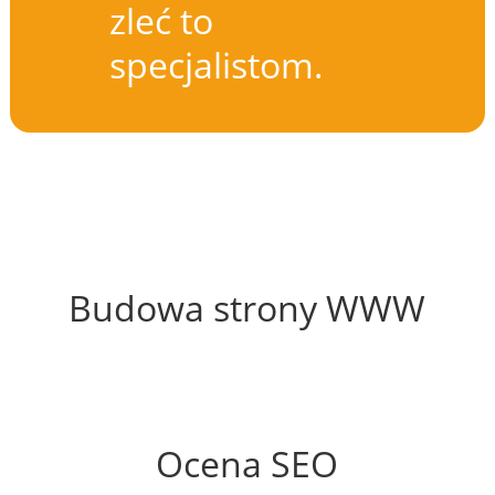
zleć to
specjalistom.
60%
Budowa strony WWW
60%
Ocena SEO