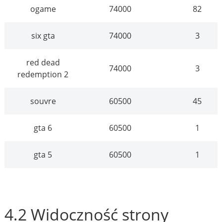
ogame
74000
82
six gta
74000
3
red dead
74000
3
redemption 2
souvre
60500
45
gta 6
60500
1
gta 5
60500
1
4.2 Widoczność strony