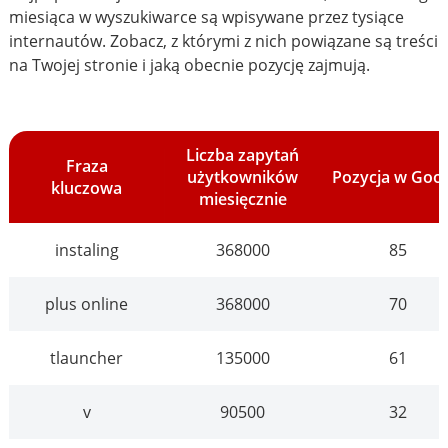
miesiąca w wyszukiwarce są wpisywane przez tysiące
internautów. Zobacz, z którymi z nich powiązane są treści
na Twojej stronie i jaką obecnie pozycję zajmują.
Liczba zapytań
Fraza
użytkowników
Pozycja w Goo
kluczowa
miesięcznie
instaling
368000
85
plus online
368000
70
tlauncher
135000
61
v
90500
32