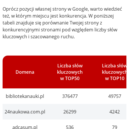
Oprócz pozycji własnej strony w Google, warto wiedzieć
też, w którym miejscu jest konkurencja. W poniższej
tabeli znajduje się porównanie Twojej strony z
konkurencyjnymi stronami pod względem liczby słów
kluczowych i szacowanego ruchu.
Liczba słów
Liczba słów
Domena
kluczowych
kluczowych
w TOP50
w TOP10
bibliotekanauki.pl
376477
49757
24naukowa.com.pl
26299
4242
adcasum.pl
536
79