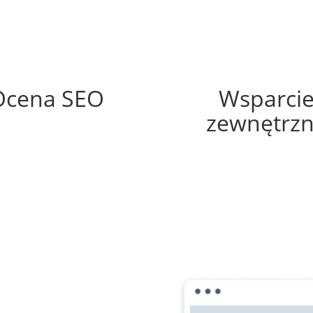
89%
40%
Ocena SEO
Wsparci
zewnętrz