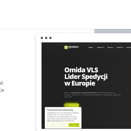
az
ca