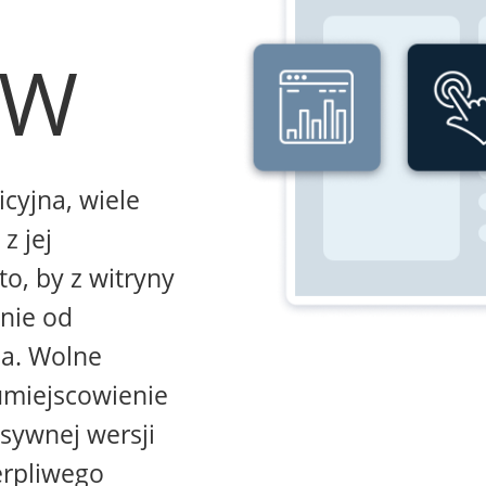
WW
icyjna, wiele
z jej
to, by z witryny
żnie od
na. Wolne
umiejscowienie
sywnej wersji
erpliwego