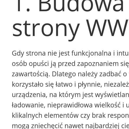
1. Budowa
strony W
Gdy strona nie jest funkcjonalna i intu
osób opuści ją przed zapoznaniem się 
zawartością. Dlatego należy zadbać o 
korzystało się łatwo i płynnie, niezale
urządzenia, na którym jest wyświetla
ładowanie, nieprawidłowa wielkość i 
klikalnych elementów czy brak respon
mogą zniechęcić nawet najbardziej ci