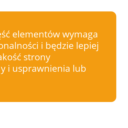
 Część elementów wymaga
nalności i będzie lepiej
akość strony
 i usprawnienia lub