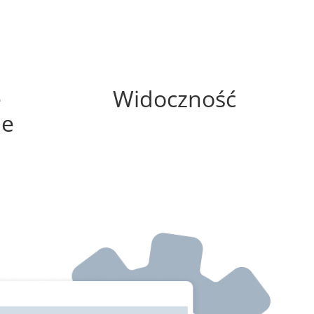
75%
e
Widoczność
ne