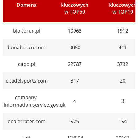
Domena
kluczowych
kluczowych
w TOP50
w TOP10
bip.torun.pl
10963
1912
bonabanco.com
3080
411
cabb.pl
22787
3732
citadelsports.com
317
20
company-
4
3
information.service.gov.uk
dealerrater.com
925
194
i.pl
268608
20161