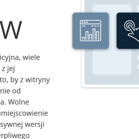
WW
icyjna, wiele
z jej
to, by z witryny
żnie od
na. Wolne
umiejscowienie
sywnej wersji
erpliwego