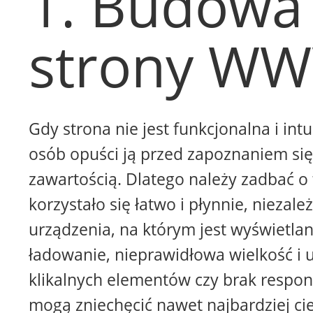
1. Budowa
strony W
Gdy strona nie jest funkcjonalna i intu
osób opuści ją przed zapoznaniem się 
zawartością. Dlatego należy zadbać o 
korzystało się łatwo i płynnie, niezale
urządzenia, na którym jest wyświetla
ładowanie, nieprawidłowa wielkość i 
klikalnych elementów czy brak respon
mogą zniechęcić nawet najbardziej ci