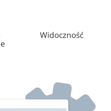
0%
e
Widoczność
ne