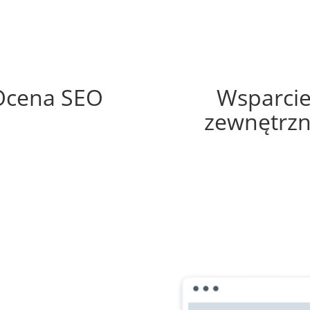
53%
35%
Ocena SEO
Wsparci
zewnętrz