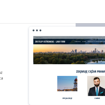
az
ca