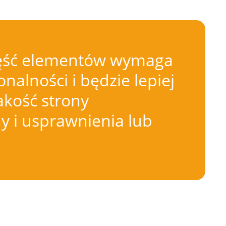
 Część elementów wymaga
nalności i będzie lepiej
akość strony
 i usprawnienia lub