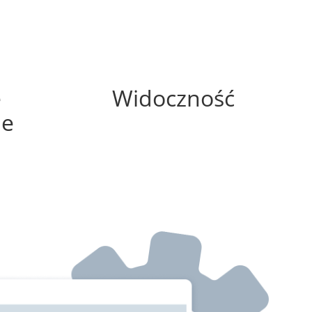
100%
e
Widoczność
ne