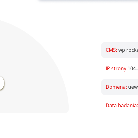
CMS:
wp rocke
%
IP strony
104.
Domena:
uew
Data badania