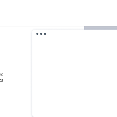
az
ca