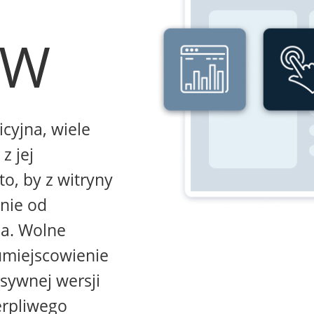
WW
icyjna, wiele
z jej
to, by z witryny
żnie od
na. Wolne
umiejscowienie
sywnej wersji
erpliwego