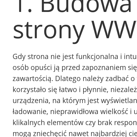
1. Budowa
strony W
Gdy strona nie jest funkcjonalna i intu
osób opuści ją przed zapoznaniem się 
zawartością. Dlatego należy zadbać o 
korzystało się łatwo i płynnie, niezale
urządzenia, na którym jest wyświetla
ładowanie, nieprawidłowa wielkość i 
klikalnych elementów czy brak respon
mogą zniechęcić nawet najbardziej ci