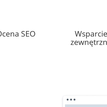
84%
55%
Ocena SEO
Wsparci
zewnętrz