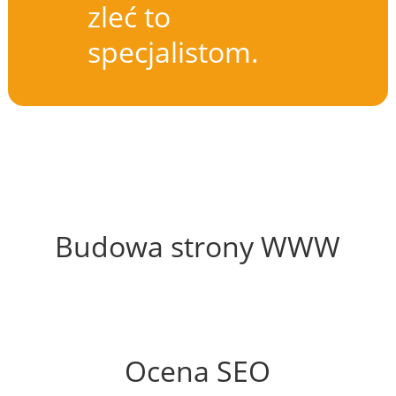
zleć to
specjalistom.
61%
Budowa strony WWW
59%
Ocena SEO