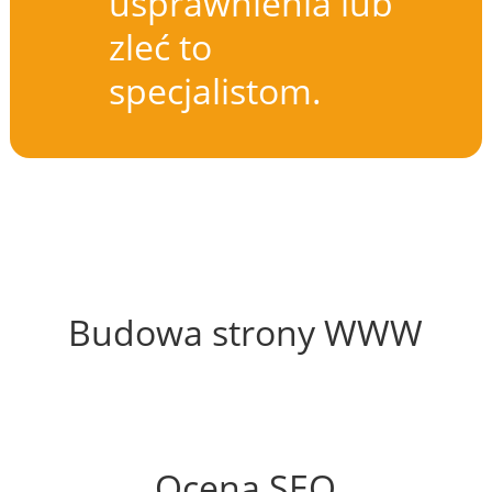
usprawnienia lub
zleć to
specjalistom.
52%
Budowa strony WWW
51%
Ocena SEO