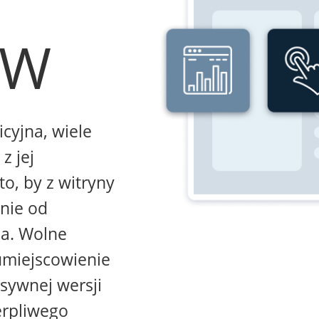
WW
icyjna, wiele
z jej
to, by z witryny
żnie od
na. Wolne
umiejscowienie
sywnej wersji
erpliwego