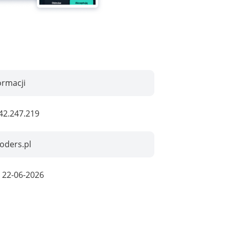
ormacji
42.247.219
oders.pl
:
22-06-2026