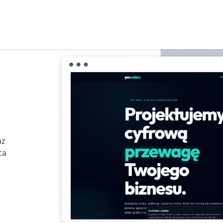
az
ca