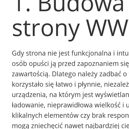
1. Budowa
strony W
Gdy strona nie jest funkcjonalna i intu
osób opuści ją przed zapoznaniem się 
zawartością. Dlatego należy zadbać o 
korzystało się łatwo i płynnie, niezale
urządzenia, na którym jest wyświetla
ładowanie, nieprawidłowa wielkość i 
klikalnych elementów czy brak respon
mogą zniechęcić nawet najbardziej ci