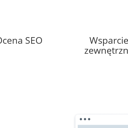
66%
35%
Ocena SEO
Wsparci
zewnętrz