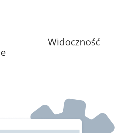
0%
e
Widoczność
ne