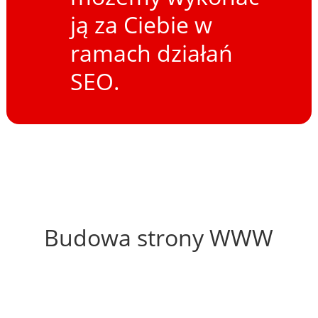
ją za Ciebie w
ramach działań
SEO.
63%
Budowa strony WWW
56%