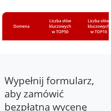
Liczba słów
Liczba słów
Domena
kluczowych
kluczowych
w TOP50
w TOP10
Wypełnij formularz,
aby zamówić
bezpłatną wycenę