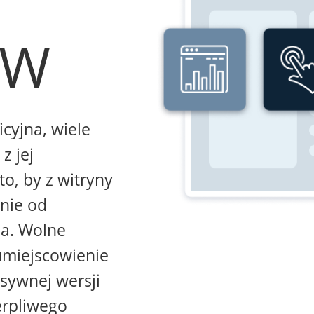
WW
icyjna, wiele
z jej
to, by z witryny
żnie od
na. Wolne
umiejscowienie
sywnej wersji
erpliwego