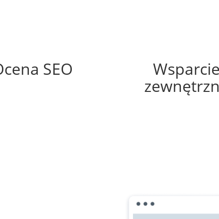
51%
0%
Ocena SEO
Wsparci
zewnętrz