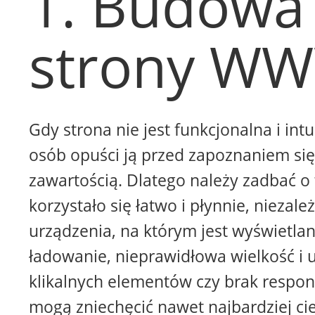
1. Budowa
strony W
Gdy strona nie jest funkcjonalna i intu
osób opuści ją przed zapoznaniem się 
zawartością. Dlatego należy zadbać o 
korzystało się łatwo i płynnie, niezale
urządzenia, na którym jest wyświetla
ładowanie, nieprawidłowa wielkość i 
klikalnych elementów czy brak respon
mogą zniechęcić nawet najbardziej ci