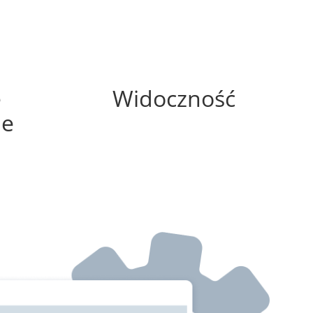
100%
e
Widoczność
ne