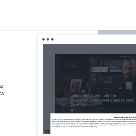
az
ca