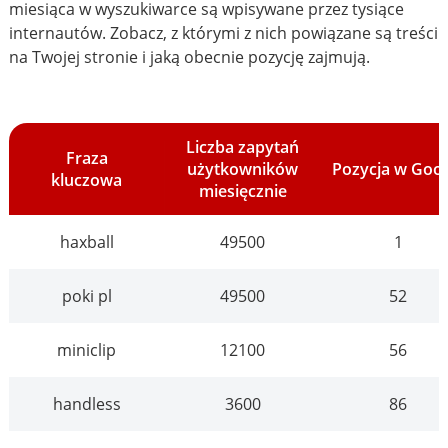
miesiąca w wyszukiwarce są wpisywane przez tysiące
internautów. Zobacz, z którymi z nich powiązane są treści
na Twojej stronie i jaką obecnie pozycję zajmują.
Liczba zapytań
Fraza
użytkowników
Pozycja w Goo
kluczowa
miesięcznie
haxball
49500
1
poki pl
49500
52
miniclip
12100
56
handless
3600
86