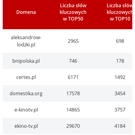
Liczba słów
Liczba słów
Domena
kluczowych
kluczowych
w TOP50
w TOP10
aleksandrow-
2965
698
lodzki.pl
bnipolska.pl
746
178
certes.pl
6171
1492
domestika.org
17578
3454
e-kinotv.pl
14865
3757
ekino-tv.pl
29670
4184