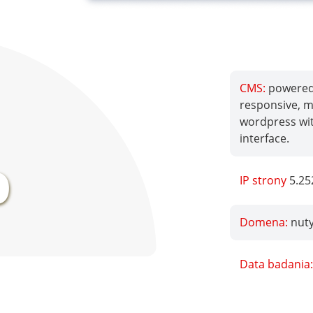
CMS:
powered 
responsive, mo
wordpress wi
%
interface.
IP strony
5.25
Domena:
nut
Data badania