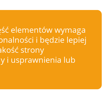
 Część elementów wymaga
nalności i będzie lepiej
akość strony
 i usprawnienia lub