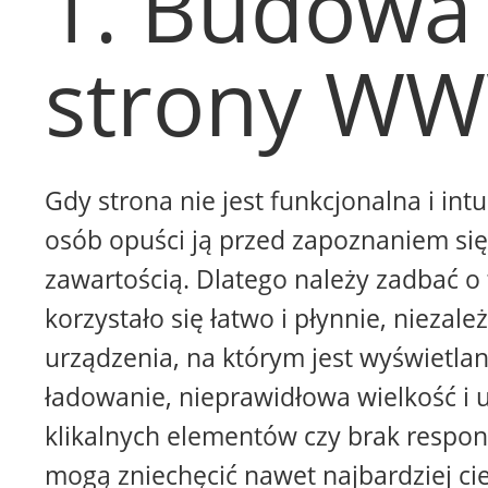
1. Budowa
strony W
Gdy strona nie jest funkcjonalna i intu
osób opuści ją przed zapoznaniem się 
zawartością. Dlatego należy zadbać o 
korzystało się łatwo i płynnie, niezale
urządzenia, na którym jest wyświetla
ładowanie, nieprawidłowa wielkość i 
klikalnych elementów czy brak respon
mogą zniechęcić nawet najbardziej ci