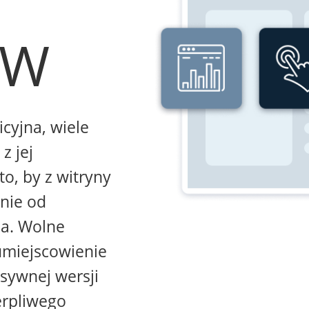
WW
icyjna, wiele
z jej
to, by z witryny
żnie od
na. Wolne
umiejscowienie
sywnej wersji
erpliwego