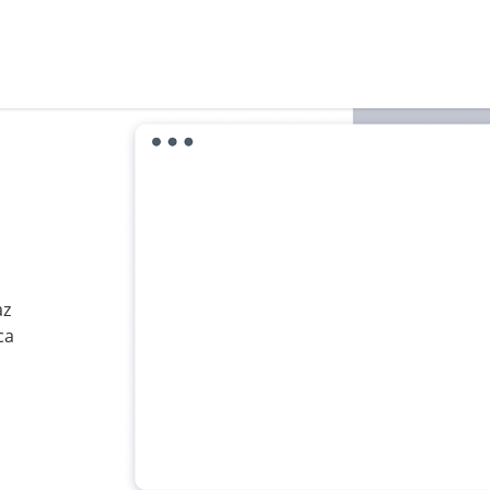
az
ca