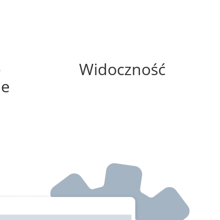
75%
e
Widoczność
ne