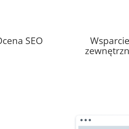
69%
55%
Ocena SEO
Wsparci
zewnętrz