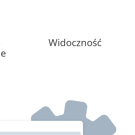
75%
e
Widoczność
ne