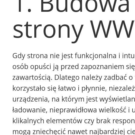
1. Budowa
strony W
Gdy strona nie jest funkcjonalna i intu
osób opuści ją przed zapoznaniem się 
zawartością. Dlatego należy zadbać o 
korzystało się łatwo i płynnie, niezale
urządzenia, na którym jest wyświetla
ładowanie, nieprawidłowa wielkość i 
klikalnych elementów czy brak respon
mogą zniechęcić nawet najbardziej ci