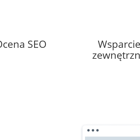
70%
60%
Ocena SEO
Wsparci
zewnętrz