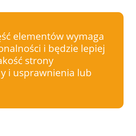
 Część elementów wymaga
nalności i będzie lepiej
akość strony
 i usprawnienia lub