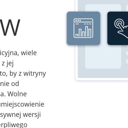
WW
icyjna, wiele
z jej
to, by z witryny
żnie od
na. Wolne
umiejscowienie
sywnej wersji
erpliwego