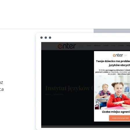
az
ca