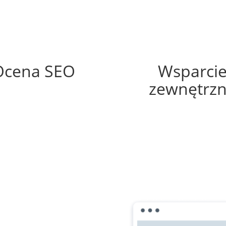
68%
60%
Ocena SEO
Wsparci
zewnętrz