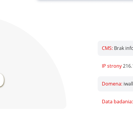
CMS:
Brak inf
%
IP strony
216.
Domena:
iwal
Data badania