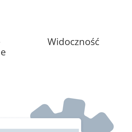
0%
e
Widoczność
ne