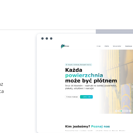
az
ca