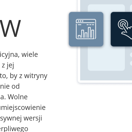
WW
icyjna, wiele
z jej
to, by z witryny
żnie od
na. Wolne
umiejscowienie
sywnej wersji
erpliwego