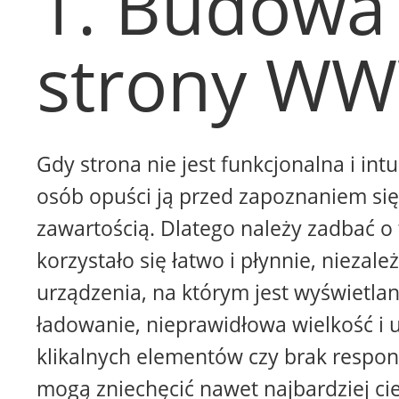
1. Budowa
strony W
Gdy strona nie jest funkcjonalna i intu
osób opuści ją przed zapoznaniem się 
zawartością. Dlatego należy zadbać o 
korzystało się łatwo i płynnie, niezale
urządzenia, na którym jest wyświetla
ładowanie, nieprawidłowa wielkość i 
klikalnych elementów czy brak respon
mogą zniechęcić nawet najbardziej ci