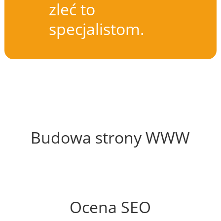
zleć to
specjalistom.
51%
Budowa strony WWW
89%
Ocena SEO