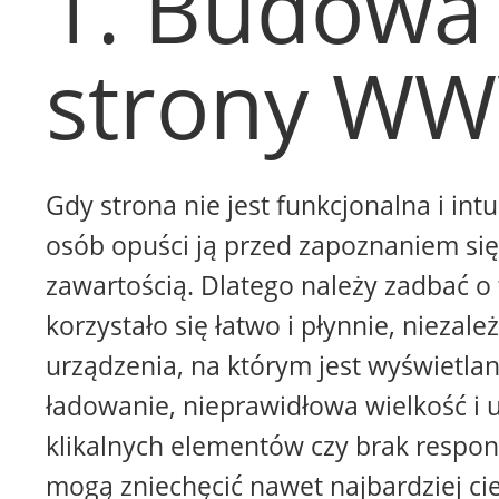
1. Budowa
strony W
Gdy strona nie jest funkcjonalna i intu
osób opuści ją przed zapoznaniem się 
zawartością. Dlatego należy zadbać o 
korzystało się łatwo i płynnie, niezale
urządzenia, na którym jest wyświetla
ładowanie, nieprawidłowa wielkość i 
klikalnych elementów czy brak respon
mogą zniechęcić nawet najbardziej ci