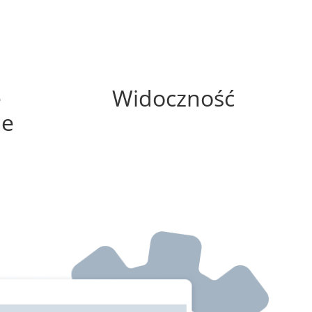
0%
e
Widoczność
ne