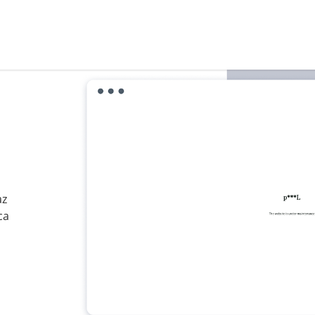
az
ca