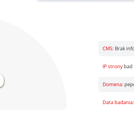
CMS:
Brak inf
%
IP strony
bad
Domena:
pepc
Data badania