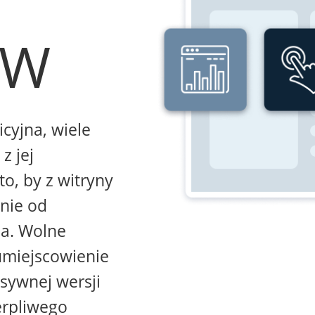
WW
icyjna, wiele
z jej
to, by z witryny
żnie od
na. Wolne
umiejscowienie
sywnej wersji
erpliwego