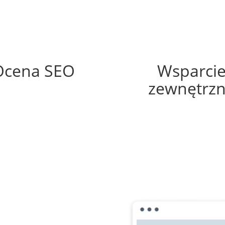
4%
20%
Ocena SEO
Wsparci
zewnętrz