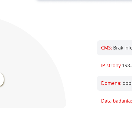
CMS:
Brak inf
%
IP strony
198.
Domena:
dob
Data badania