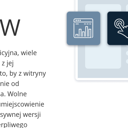
WW
icyjna, wiele
z jej
to, by z witryny
żnie od
na. Wolne
umiejscowienie
sywnej wersji
erpliwego