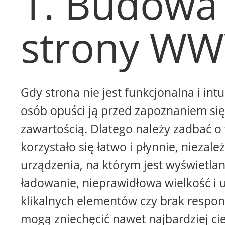
1. Budowa
strony W
Gdy strona nie jest funkcjonalna i intu
osób opuści ją przed zapoznaniem się 
zawartością. Dlatego należy zadbać o 
korzystało się łatwo i płynnie, niezale
urządzenia, na którym jest wyświetla
ładowanie, nieprawidłowa wielkość i 
klikalnych elementów czy brak respon
mogą zniechęcić nawet najbardziej ci