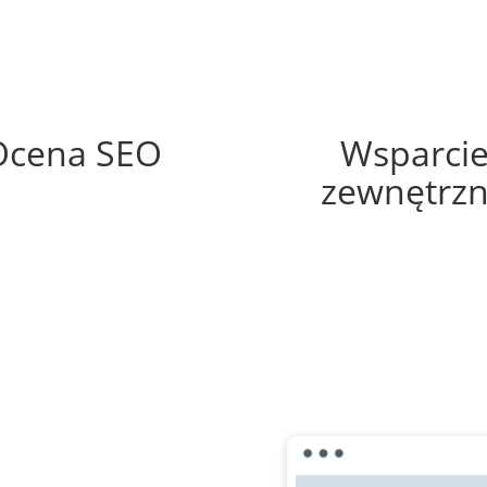
80%
20%
Ocena SEO
Wsparci
zewnętrz