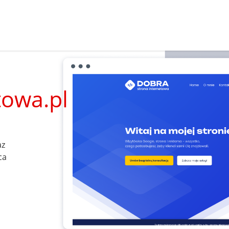
towa.pl
az
ca