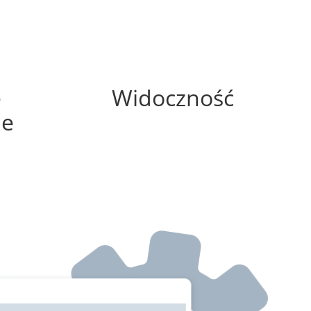
0%
e
Widoczność
ne