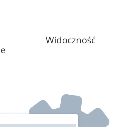
75%
e
Widoczność
ne