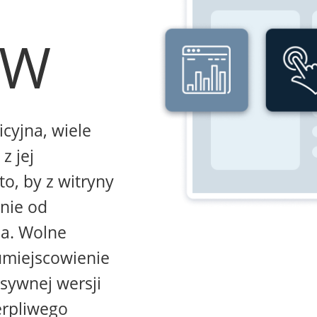
WW
icyjna, wiele
z jej
to, by z witryny
żnie od
na. Wolne
umiejscowienie
sywnej wersji
erpliwego