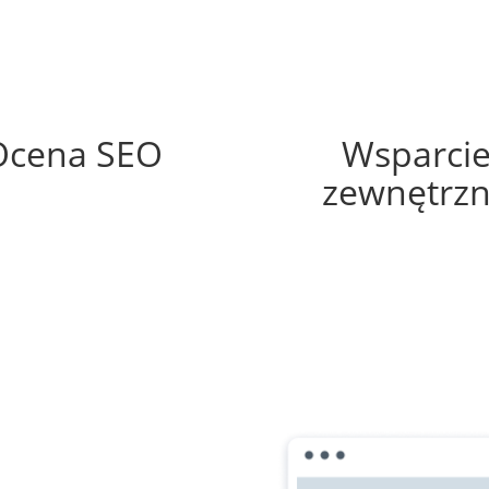
82%
20%
Ocena SEO
Wsparci
zewnętrz