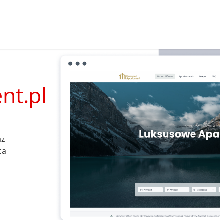
nt.pl
az
ca