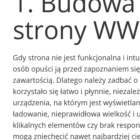
1. Budowa
strony W
Gdy strona nie jest funkcjonalna i intu
osób opuści ją przed zapoznaniem się 
zawartością. Dlatego należy zadbać o 
korzystało się łatwo i płynnie, niezale
urządzenia, na którym jest wyświetla
ładowanie, nieprawidłowa wielkość i 
klikalnych elementów czy brak respon
mogą zniechęcić nawet najbardziej ci