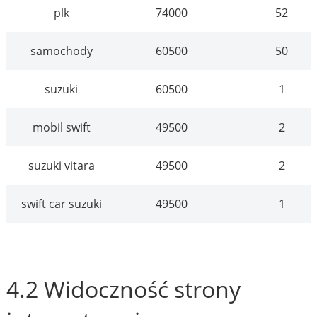
plk
74000
52
samochody
60500
50
suzuki
60500
1
mobil swift
49500
2
suzuki vitara
49500
2
swift car suzuki
49500
1
4.2 Widoczność strony