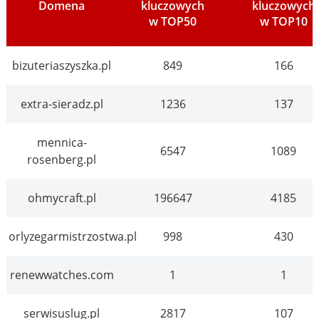
Domena
kluczowych
kluczowych
w TOP50
w TOP10
bizuteriaszyszka.pl
849
166
extra-sieradz.pl
1236
137
mennica-
6547
1089
rosenberg.pl
ohmycraft.pl
196647
4185
orlyzegarmistrzostwa.pl
998
430
renewwatches.com
1
1
serwisuslug.pl
2817
107