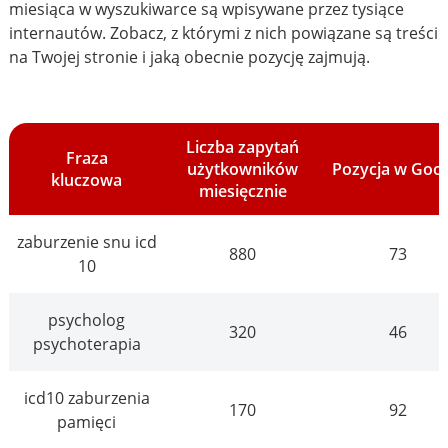
miesiąca w wyszukiwarce są wpisywane przez tysiące
internautów. Zobacz, z którymi z nich powiązane są treści
na Twojej stronie i jaką obecnie pozycję zajmują.
Liczba zapytań
Fraza
użytkowników
Pozycja w Goo
kluczowa
miesięcznie
zaburzenie snu icd
880
73
10
psycholog
320
46
psychoterapia
icd10 zaburzenia
170
92
pamięci