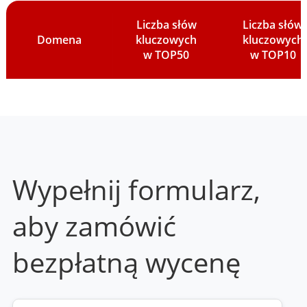
Liczba słów
Liczba słów
Domena
kluczowych
kluczowych
w TOP50
w TOP10
Wypełnij formularz,
aby zamówić
bezpłatną wycenę
Twoja