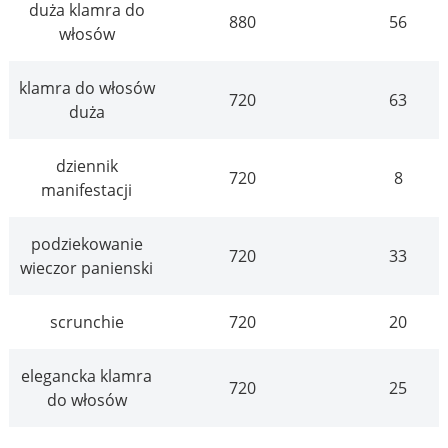
duża klamra do
880
56
włosów
klamra do włosów
720
63
duża
dziennik
720
8
manifestacji
podziekowanie
720
33
wieczor panienski
scrunchie
720
20
elegancka klamra
720
25
do włosów