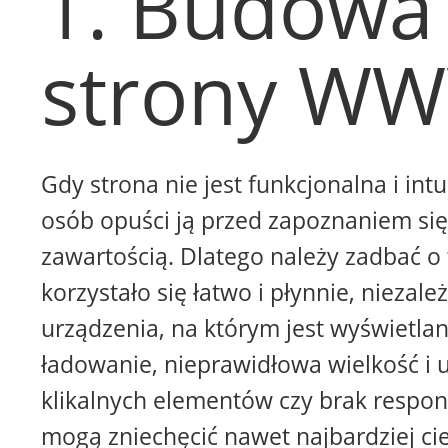
1. Budowa
strony W
Gdy strona nie jest funkcjonalna i intu
osób opuści ją przed zapoznaniem się 
zawartością. Dlatego należy zadbać o 
korzystało się łatwo i płynnie, niezale
urządzenia, na którym jest wyświetla
ładowanie, nieprawidłowa wielkość i 
klikalnych elementów czy brak respon
mogą zniechęcić nawet najbardziej ci