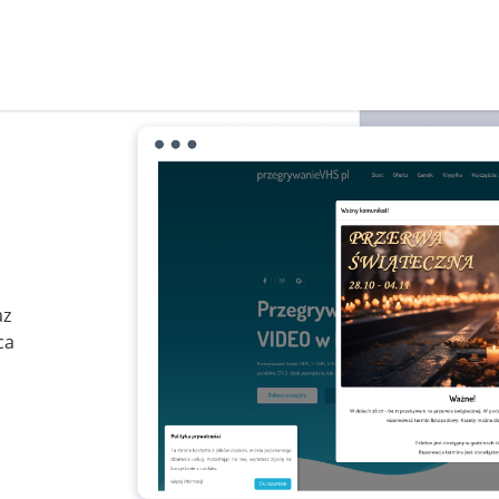
az
ca