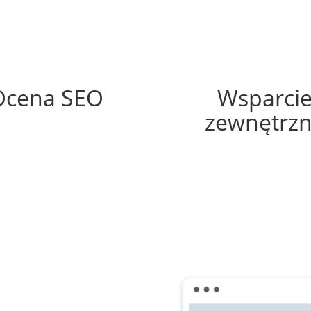
84%
35%
Ocena SEO
Wsparci
zewnętrz