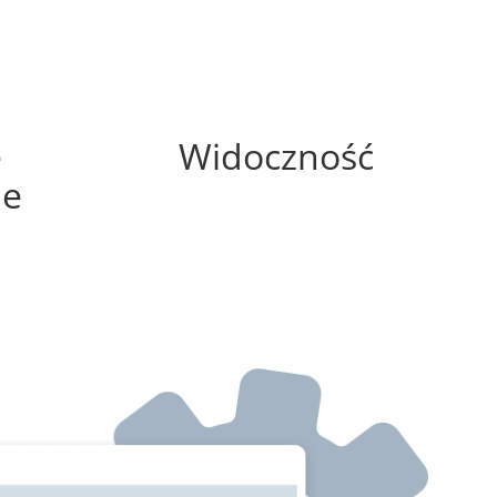
75%
e
Widoczność
ne