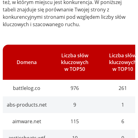
też, w którym miejscu jest konkurencja. W poniższej
tabeli znajduje się porównanie Twojej strony z
konkurencyjnymi stronami pod względem liczby słów
kluczowych i szacowanego ruchu.
Liczba słów
Liczba słów
Domena
kluczowych
kluczowych
w TOP50
w TOP10
battlelog.co
976
261
abs-products.net
9
1
aimware.net
115
6
arcticcheats.wtf
10
0